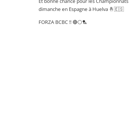
Et bonne chance pour les Championnats
dimanche en Espagne à Huelva 🤞🇪🇸
FORZA BCBC !! 🔴⚪️🏸