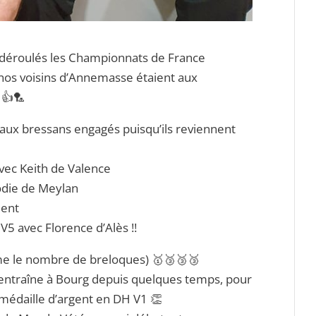
 déroulés les Championnats de France
nos voisins d’Annemasse étaient aux
 👍🏸
u aux bressans engagés puisqu’ils reviennent
avec Keith de Valence
odie de Meylan
ment
5 avec Florence d’Alès !!
le nombre de breloques) 🥇🥉🥉🥉
s’entraîne à Bourg depuis quelques temps, pour
 médaille d’argent en DH V1 👏