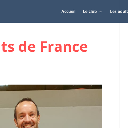
Accueil
Le club
Les adul
s de France