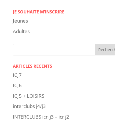
JE SOUHAITE M’INSCRIRE
Jeunes
Adultes
ARTICLES RÉCENTS
ICJ7
ICJ6
ICJ5 + LOISIRS
interclubs j4/j3
INTERCLUBS icn j3 – icr j2