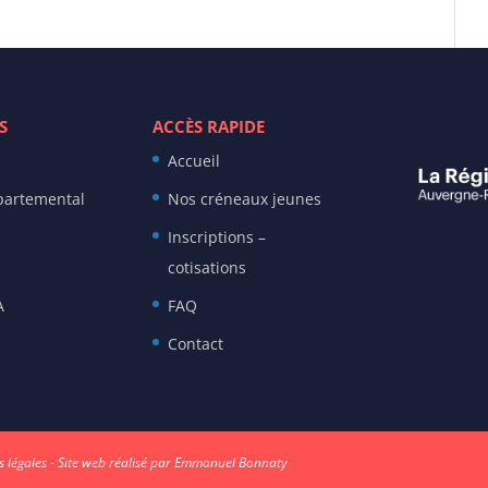
S
ACCÈS RAPIDE
Accueil
partemental
Nos créneaux jeunes
Inscriptions –
cotisations
A
FAQ
Contact
 légales
- Site web réalisé par
Emmanuel Bonnaty