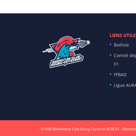
LIENS UTILE
Badiste
Comité dé
01
FFBAD
Ligue AUR
©1990
Badminton Club Bourg Ceyzériat BCBC01
-
Mentions