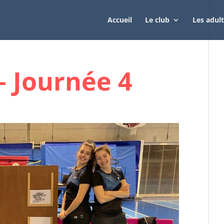
Accueil
Le club
Les adul
– Journée 4