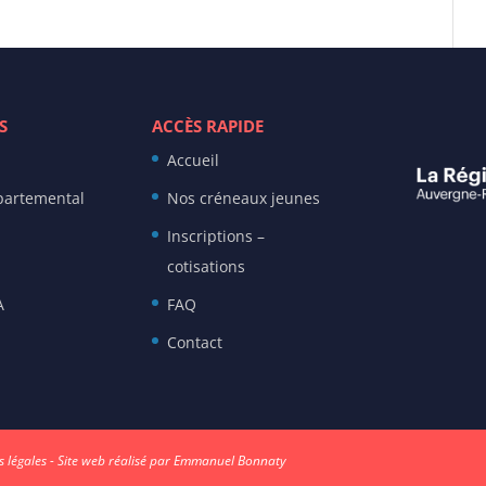
S
ACCÈS RAPIDE
Accueil
partemental
Nos créneaux jeunes
Inscriptions –
cotisations
A
FAQ
Contact
 légales
- Site web réalisé par
Emmanuel Bonnaty