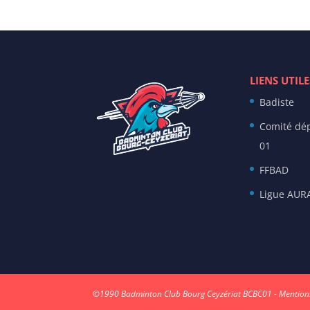
LIENS UTILE
Badiste
Comité dé
01
FFBAD
Ligue AUR
©1990
Badminton Club Bourg Ceyzériat BCBC01
-
Mentions